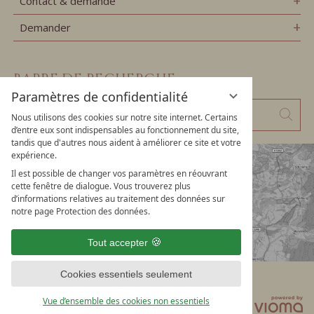
Contact & demande
Demander
BARRE DE RECHERCHE
Paramètres de confidentialité
Saisissez
Cher
Nous utilisons des cookies sur notre site internet. Certains
un
d’entre eux sont indispensables au fonctionnement du site,
tandis que d'autres nous aident à améliorer ce site et votre
mot
expérience.
clé
Il est possible de changer vos paramètres en réouvrant
cette fenêtre de dialogue. Vous trouverez plus
d’informations relatives au traitement des données sur
notre page Protection des données.
Tout accepter
Cookies essentiels seulement
Confidentialité
Paramètres de confidentialité
Vue d’ensemble des cookies non essentiels
Mentions légales
CGV