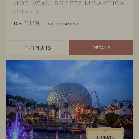
Hot Deal- billets Rulantica
inclus
€
159,--
Dès
par personne
1-3
 NUITS
DÉTAILS
Tickets