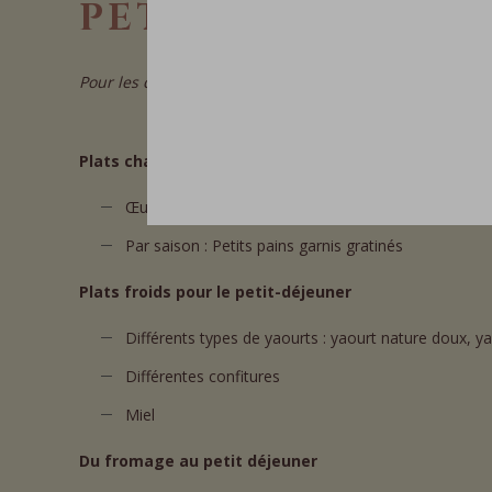
PETIT DÉJEUNER T
Pour les clients de l'hôtel, le petit-déjeuner est compri
Plats chauds pour le petit-déjeuner
Œufs brouillés ou au plat - fraîchement préparés pa
Par saison : Petits pains garnis gratinés
Plats froids pour le petit-déjeuner
Différents types de yaourts : yaourt nature doux, ya
Différentes confitures
Miel
Du fromage au petit déjeuner