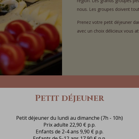
région. Les grands groupes pe
nous. Les groupes doivent tout
Prenez votre petit déjeuner da
avec un choix délicieux vous at
Petit déjeuner
Petit déjeuner du lundi au dimanche (7h - 10h)
Prix adulte 22,90 € p.p.
Enfants de 2-4 ans 9,90 € p.p.
Enfants de 5-12 ans 17,90 € p.p.