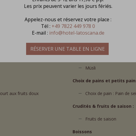
OUS LES JOURS : 7 -
Les prix peuvent varier les jours fériés.
Appelez-nous et réservez votre place :
s dans le prix de la chambre.
Tél :
+49 7822 449 978 0
E-mail :
info@hotel-latoscana.de
Céréales et cornflakes
RÉSERVER UNE TABLE EN LIGNE
r notre équipe de cuisine
Cornflakes
Müsli
Choix de pains et petits pain
ourt aux fruits doux
Choix de pain : Pain de s
Crudités & fruits de saison :
Fruits de saison
Boissons