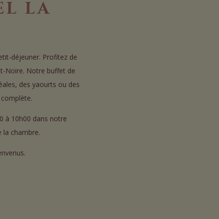
EL LA
it-déjeuner. Profitez de
t-Noire. Notre buffet de
réales, des yaourts ou des
s complète.
h00 à 10h00 dans notre
de la chambre.
ienvenus.