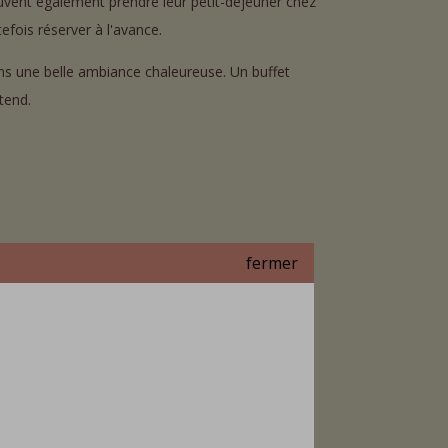
uvent également prendre leur petit-déjeuner chez
efois réserver à l'avance.
ns une belle ambiance chaleureuse. Un buffet
tend.
fermer