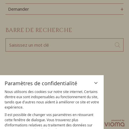
Demander
BARRE DE RECHERCHE
Saisissez
Cher
un
mot
clé
Paramètres de confidentialité
Nous utilisons des cookies sur notre site internet. Certains
d’entre eux sont indispensables au fonctionnement du site,
tandis que d'autres nous aident à améliorer ce site et votre
expérience.
Confidentialité
Paramètres de confidentialité
Il est possible de changer vos paramètres en réouvrant
cette fenêtre de dialogue. Vous trouverez plus
Mentions légales
CGV
d’informations relatives au traitement des données sur