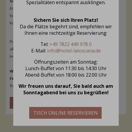
Sonntags-Abendbuffet (18 - 22 Uhr)
Spezialitäten entspannt ausklingen.
Erwachsene Preis 52,90 € p.P
Kinder von 2-4 Jahre 11,90 € p.P
Sichern Sie sich Ihren Platz!
Kinder von 5-12 Jahre 23,90 € p.P
Da die Plätze begehrt sind, empfehlen wir
Ihnen eine rechtzeitige Reservierung:
Preise für Lunch, und Abendbuffets verstehen sich inklusive
Tel:
+49 7822 449 978 0
aller Getränke (Softdinks, Wasser, alkoholische Getränke).
E-Mail:
info@hotel-latoscana.de
Hochprozentige Spirituosen sind nicht inbegriffen.
Öffnungszeiten am Sonntag:
Lunch-Buffet von 11:30 bis 14:30 Uhr
Wichtiger Hinweis zu unserer Preisgestaltung: An
Abend-Buffet von 18:00 bis 22:00 Uhr
Feiertagen und deren Vorabenden gelten besondere
Wir freuen uns darauf, Sie bald auch am
Tarife.
Sonntagabend bei uns zu begrüßen!
TISCH RESERVIEREN
TISCH ONLINE RESERVIEREN